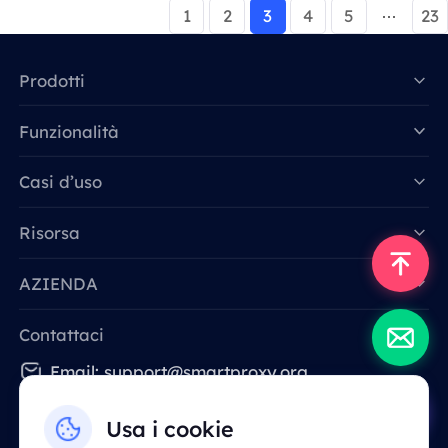
1
2
3
4
5
23
Prodotti
Funzionalità
Data for AI
Casi d’uso
Risorsa
AZIENDA
Contattaci
Email: support@smartproxy.org
Usa i cookie
Italiano