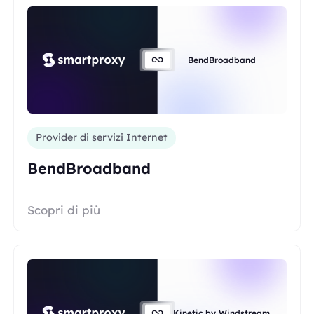
BendBroadband
Provider di servizi Internet
BendBroadband
Scopri di più
Kinetic by Windstream