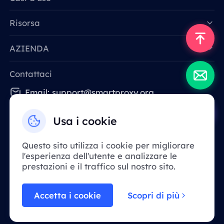
Risorsa
AZIENDA
Contattaci
Email: support@smartproxy.org
Usa i cookie
Italiano
Questo sito utilizza i cookie per migliorare
l'esperienza dell'utente e analizzare le
A causa delle normative, questo servizio
prestazioni e il traffico sul nostro sito.
non è disponibile nella Cina continentale.
Grazie per la tua comprensione!
Accetta i cookie
Scopri di più