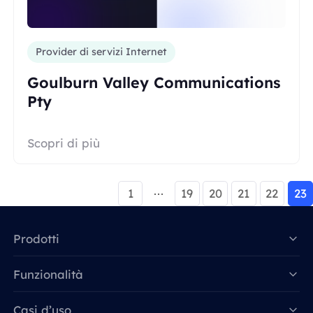
Provider di servizi Internet
Goulburn Valley Communications
Pty
Scopri di più
1
19
20
21
22
23
Prodotti
Funzionalità
Data for AI
Casi d’uso