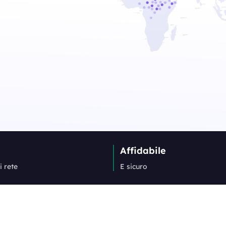
Affidabile
i rete
E sicuro