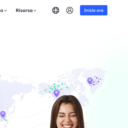
so
Risorsa
Inizia ora