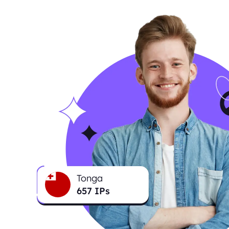
Tonga
657
IPs