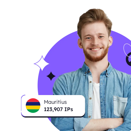
Mauritius
124,454
IPs