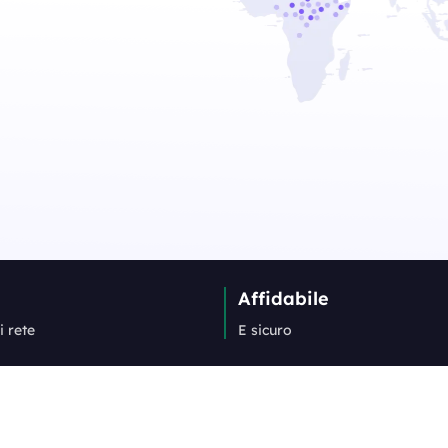
Affidabile
i rete
E sicuro