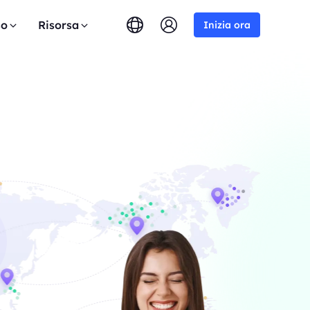
so
Risorsa
Inizia ora