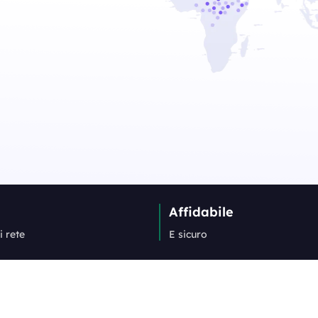
Affidabile
i rete
E sicuro