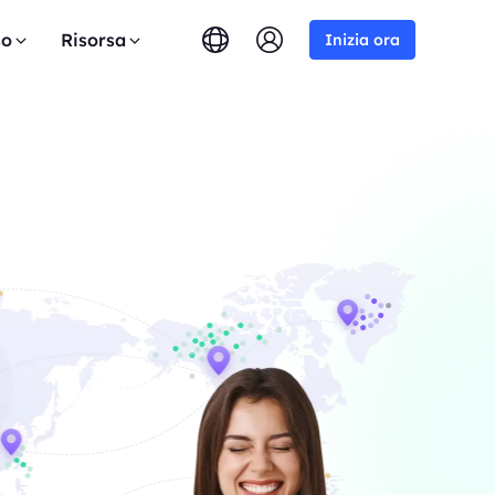
so
Risorsa
Inizia ora