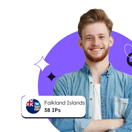
Falkland Islands
38
IPs