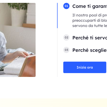
Come ti garant
01
Il nostro pool di p
preoccuparti di blo
servono da tutte le
Perché ti serv
02
Perché sceglier
03
Inizia ora