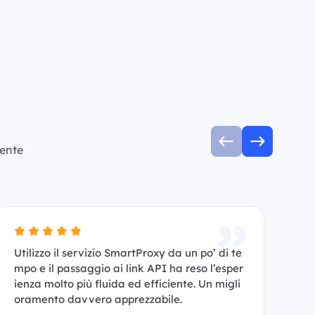
mente
Utilizzo il servizio SmartProxy da un po’ di te
So
mpo e il passaggio ai link API ha reso l’esper
af
ienza molto più fluida ed efficiente. Un migli
colleg
oramento davvero apprezzabile.
rt
nz