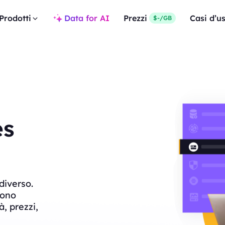
Prodotti
Data for AI
Prezzi
Casi d’u
$-/GB
es
diverso.
sono
à, prezzi,