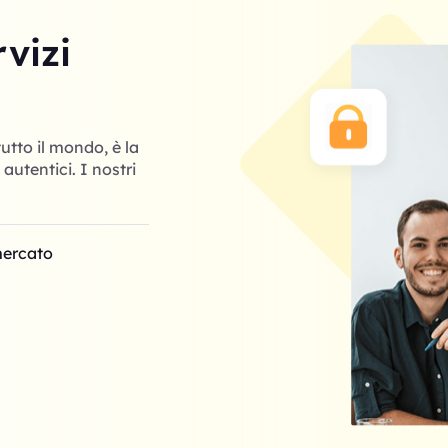
rvizi
tutto il mondo, è la
utentici. I nostri
mercato