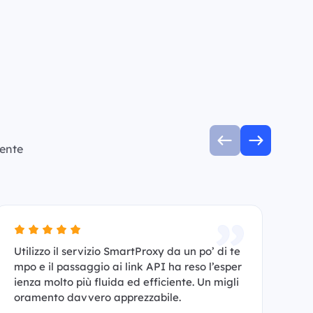
mente
Utilizzo il servizio SmartProxy da un po’ di te
So
mpo e il passaggio ai link API ha reso l’esper
af
ienza molto più fluida ed efficiente. Un migli
colleg
oramento davvero apprezzabile.
rt
nz