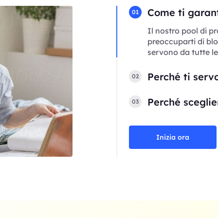
Come ti garant
01
Il nostro pool di p
preoccuparti di blo
servono da tutte le
Perché ti serv
02
Perché sceglier
03
Inizia ora